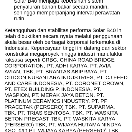
Solar B40 menjaga kebersihan sistem
penyaluran bahan bakar secara mandiri,
sehingga memperpanjang interval perawatan
rutin.
Ketangguhan dan stabilitas performa Solar B40 ini
telah dibuktikan secara nyata melalui penggunaan
skala besar oleh berbagai korporasi terkemuka di
Indonesia. Kepercayaan tinggi ini datang dari sektor
konstruksi megaproyek hingga industri manufaktur
raksasa seperti CRBC, CHINA ROAD BRIDGE
CORPORATION, PT. ADHI KARYA, PT. AVIA
AVIAN, TBK, PT. BRANTAS ABIPRAYA, PT.
CITICON NUSANTARA INDUSTRIES, PT. CJ FEED
AND CARE INDONESIA, PT. CORONET CROWN,
PT. ETEX BUILDING P. INDONESIA, PT.
MASPION, PT. MERAK JAYA BETON, PT.
PLATINUM CERAMICS INDUSTRY, PT. PP
PRACETAK (PERSERO) TBK, PT. SUPARMA,
TBK, PT. TRIAS SENTOSA, TBK, PT. WASKITA
BETON PRECAST TBK, PT. WASKITA KARYA
(PERSERO) TBK, PT. WIJAYA HUTAMA NINDYA
KSO, dan PT. WIJAYA KARYA (PERSERO) TBK.