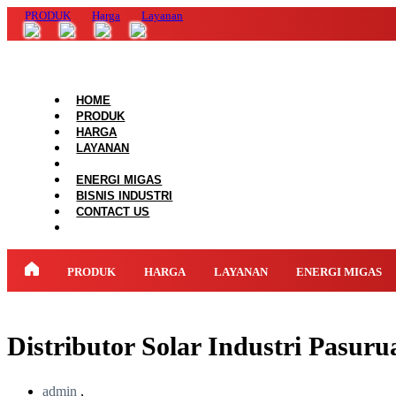
PRODUK
Harga
Layanan
HOME
PRODUK
HARGA
LAYANAN
ENERGI MIGAS
BISNIS INDUSTRI
CONTACT US
PRODUK
HARGA
LAYANAN
ENERGI MIGAS
Distributor Solar Industri Pasur
admin
,