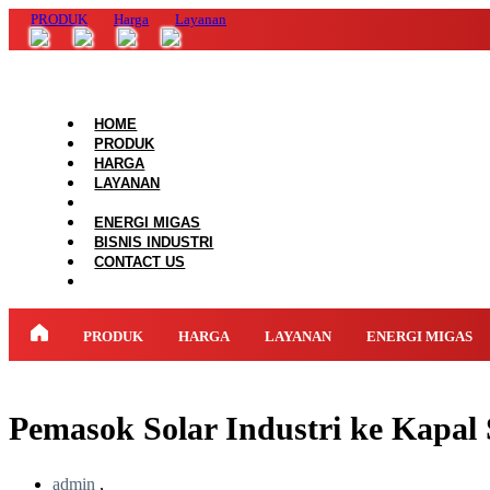
PRODUK
Harga
Layanan
HOME
PRODUK
HARGA
LAYANAN
ENERGI MIGAS
BISNIS INDUSTRI
CONTACT US
PRODUK
HARGA
LAYANAN
ENERGI MIGAS
Pemasok Solar Industri ke Kapal
admin
,